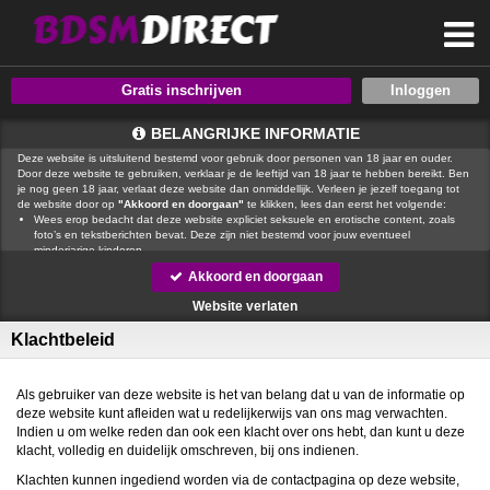
Gratis inschrijven
BELANGRIJKE INFORMATIE
Deze website is uitsluitend bestemd voor gebruik door personen van 18 jaar en ouder.
Door deze website te gebruiken, verklaar je de leeftijd van 18 jaar te hebben bereikt. Ben
je nog geen 18 jaar, verlaat deze website dan onmiddellijk. Verleen je jezelf toegang tot
de website door op
"Akkoord en doorgaan"
te klikken, lees dan eerst het volgende:
Wees erop bedacht dat deze website expliciet seksuele en erotische content, zoals
foto’s en tekstberichten bevat. Deze zijn niet bestemd voor jouw eventueel
minderjarige kinderen.
gebruikt functionele, analytische cookies, social media cookies en
Akkoord en doorgaan
vergelijkbare technieken, zoals Google Webmaster Tools, Google Analytics, Alexa
Certify, Yandex, Hotjar, Histats en Statcounter die automatisch gegevens kunnen
Website verlaten
verzamelen wanneer je de website bezoekt. De gegevens verkregen uit de cookies,
worden gedeeld met derden die de programmatuur daarvoor beschikbaar stellen
Klachtbeleid
teneinde het voor
mogelijk te maken.
Wees voorzichtig bij het praten met vreemden via deze website. Je weet immers nooit
of ze goede of verkeerde bedoelingen hebben. Gebruik dan ook nooit jouw
achternaam, e-mailadres, huis- of werkadres, telefoonnummer of andere naar jou
Als gebruiker van deze website is het van belang dat u van de informatie op
herleidbare gegevens op deze website.
deze website kunt afleiden wat u redelijkerwijs van ons mag verwachten.
Zet iemand jou onder druk op deze website, bijvoorbeeld om persoonlijke of financiële
Indien u om welke reden dan ook een klacht over ons hebt, dan kunt u deze
gegevens te verstrekken? Stop dan meteen met het communiceren met deze persoon.
klacht, volledig en duidelijk omschreven, bij ons indienen.
Let er ook op dat mensen in staat zijn op een listige manier dergelijke gegevens van je
te verkrijgen. Communiceer daarom altijd oplettend en voorzichtig via deze website.
Klachten kunnen ingediend worden via de contactpagina op deze website,
Voorkom dat jouw minderjarige kinderen met erotische of anderszins voor minderjarigen